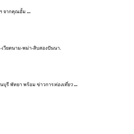
 จากคุณอั้ม
...
ร-เวียตนาม-พม่า-สิบสองปันนา.
นบุรี พัทยา พร้อม ข่าวการ
ท่องเที่ยว
...