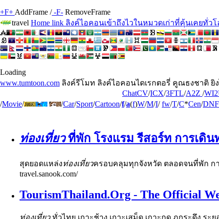
+F+
AddFrame /
-F-
RemoveFrame
travel
Home link ลิงค์ไอคอนเข้าถึงไวในหมวดเก่าที่คุ้นเคยทั่ว
Loading
www.tumtoon.com
ลิงค์รีโมท ลิงค์ไอคอนไดเรกตอรี่ คูณธงชาติ ยิงไ
ChatCV
/
ICX
/
3FTL
/
A2Z
/
WI2
/
Movie
/
/
Car
/
Sport
/
Cartoon
/
f
/
a
(
f
)
W
/
M
/
I
/
fw
/
T
/
C
*
Cen
/
DNF
ท่องเที่ยว
ที่พัก โรงแรม รีสอร์ท การเด
สุดยอดแหล่ง
ท่องเที่ยว
ครอบคลุมทุกจังหวัด ตลอดจนที่พัก กา
travel.sanook.com/
TourismThailand.Org - The Official We
ท่องเที่ยว
ทั่วไทย เกาะช้าง เกาะเสม็ด เกาะกูด ภูกระดึง ระยอ