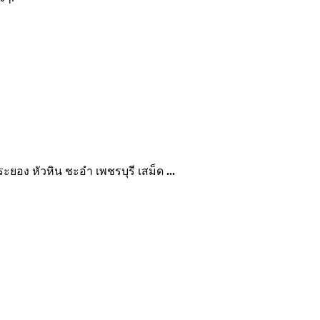
อ ระยอง หัวหิน ชะอำ เพชรบุรี เสม็ด
...