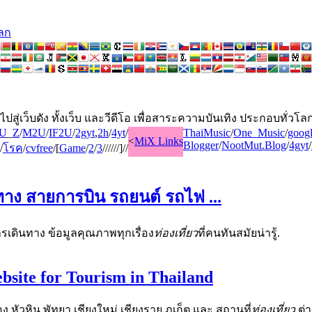
โลก
ปสู่เว็บดัง ทั้งเว็บ และวีดีโอ เพื่อสาระความบันเทิง ประกอบทั่วโล
U
_
Z
/
M2U
/
IF2U
/
2gyt
,
2h
/
4yt
/
ThaiMusic
/
One_Music
/
goog
<
MiX Links
Blogger
/
NootMut.Blog
/
4gyt
/
/
โรค
/
cvfree
/[
Game
/
2
/
3
//////]//
ินทาง สายการบิน รถยนต์ รถไฟ
...
รเดินทาง ข้อมูลคุณภาพทุกเรื่อง
ท่องเที่ยว
ที่คนทันสมัยน่ารู้.
bsite for Tourism in Thailand
ง หัวหิน พัทยา เชียงใหม่ เชียงราย ภูเก็ต และ สถานที่
ท่องเที่ยว
ต่า