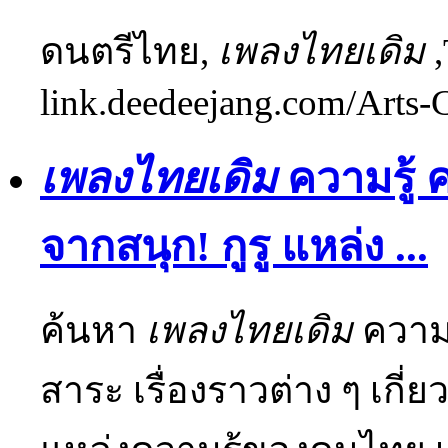
ดนตรีไทย,
เพลงไทยเดิม
,
link.deedeejang.com/Arts-C
เพลงไทยเดิม
ความรู้
จากสนุก! กูรู แหล่ง
...
ค้นหา
เพลงไทยเดิม
ความห
สาระ เรื่องราวต่าง ๆ เกี่ย