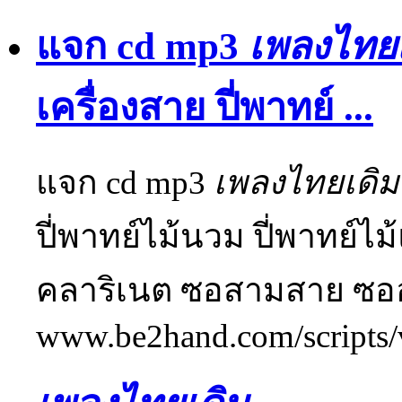
แจก cd mp3
เพลงไทย
เครื่องสาย ปี่พาทย์
...
แจก cd mp3
เพลงไทยเดิม
ปี่พาทย์ไม้นวม ปี่พาทย์ไม้แ
คลาริเนต ซอสามสาย ซออู
www.be2hand.com/scripts