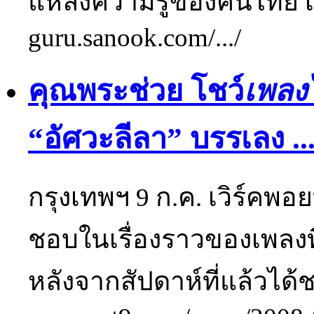
แหล่งความรู้ของคนไทย 
guru.sanook.com/.../
คุณพระช่วย โชว์
เพลง
“อัศวะลีลา” บรรเลง
..
กรุงเทพฯ 9 ก.ค. เวิร์คพอยท
ชอบในเรื่องราวของเพลงที่เ
หลังจากสัปดาห์ที่แล้วได้