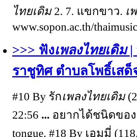
ไทยเดิม
2. 7. แขกขาว.
เพ
www.sopon.ac.th/thaimusic
>>> ฟัง
เพลงไทยเดิม
|
ราชูทิศ ตำบลโพธิ์เสด
#10 By รัก
เพลงไทยเดิม
(2
22:56
...
อยากได้ชนิดของ
tongue. #18 By เอมมี่ (11