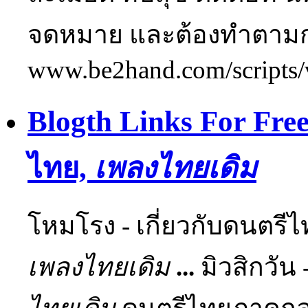
จดหมาย และต้องทำตามก
www.be2hand.com/scripts
Blogth Links For Fre
ไทย,
เพลงไทยเดิม
โหมโรง - เกี่ยวกับดนตร
เพลงไทยเดิม
...
มิวสิกวัน 