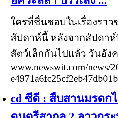
อัศวะลีลา บรรเลง
...
ใครที่ชื่นชอบในเรื่องราวข
สัปดาห์นี้ หลังจากสัปดาห์
สัตว์เล็กกันไปแล้ว วันอังค
www.newswit.com/news/20
e4971a6fc25cf2eb47db01b
cd ซีดี : สืบสานมรดก
ดนตรีสากล 2 ลาวกระ