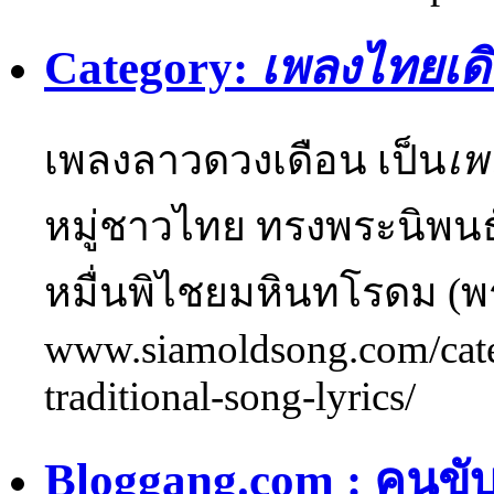
Category:
เพลงไทยเด
เพลงลาวดวงเดือน เป็น
เพ
หมู่ชาวไทย ทรงพระนิพน
หมื่นพิไชยมหินทโรดม (
www.siamoldsong.com/catego
traditional-song-lyrics/
Bloggang.com : คนขับ