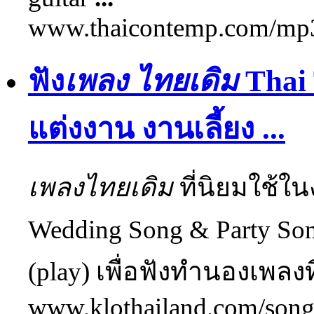
www.thaicontemp.com/mp3
ฟัง
เพลง ไทยเดิม
Thai 
แต่งงาน งานเลี้ยง
...
เพลงไทยเดิม
ที่นิยมใช้ใ
Wedding Song & Party Son
(play) เพื่อฟังทำนองเพลงท
www.klothailand.com/song-