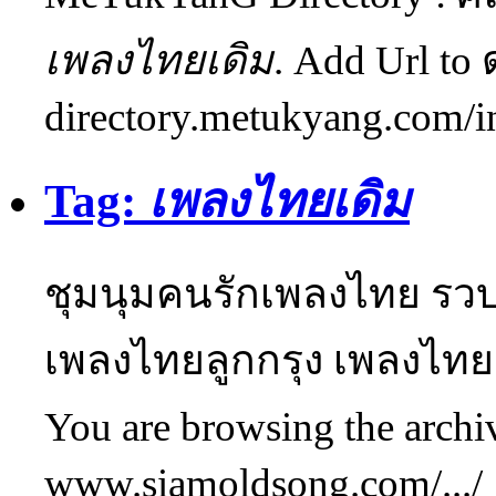
เพลงไทยเดิม
. Add Url t
directory.metukyang.com/
Tag:
เพลงไทยเดิม
ชุมนุมคนรักเพลงไทย ร
เพลงไทยลูกกรุง เพลงไทยล
You are browsing the archi
www.siamoldsong.com/.../