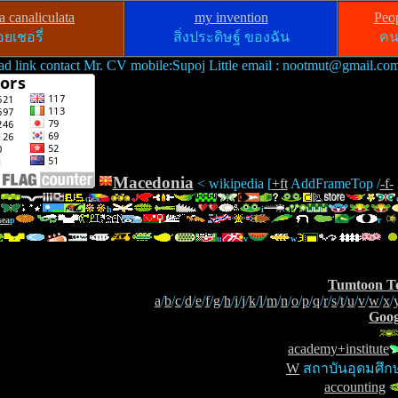
 canaliculata
my invention
Peo
ยเชอรี่
สิ่งประดิษฐ์ ของฉัน
คน
ad link contact Mr. CV mobile:Supoj Little email : nootmut@gmail.co
Macedonia
< wikipedia [
+ft
AddFrameTop /
-f-
c
h
i
p
r
u
v
w
Tumtoon T
a
/
b
/
c
/
d
/
e
/
f
/
g
/
h
/
i
/
j
/
k
/
l
/
m
/
n
/
o
/
p
/
q
/
r
/
s
/
t
/
u
/
v
/
w
/
x
/
Goog
academy+institute
W
สถาบันอุดมศึก
accounting