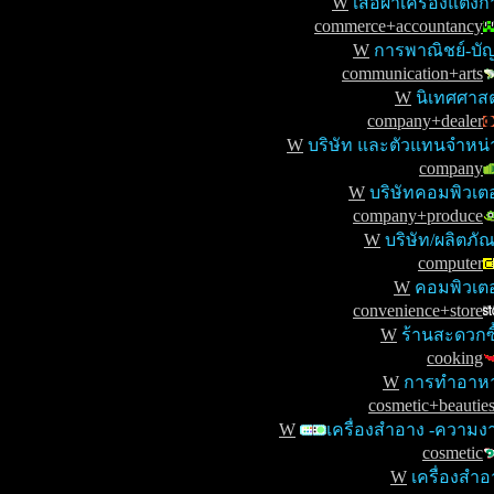
W
เสื้อผ้าเครื่องแต่ง
commerce+accountancy
W
การพาณิชย์-บัญ
communication+arts
W
นิเทศศาสต
company+dealer
W
บริษัท และตัวแทนจำหน่
company
W
บริษัทคอมพิวเตอ
company+produce
W
บริษัท/ผลิตภัณ
computer
W
คอมพิวเตอ
convenience+store
W
ร้านสะดวกซื
cooking
W
การทำอาห
cosmetic+beautie
W
เครื่องสำอาง -ความง
cosmetic
W
เครื่องสำอ