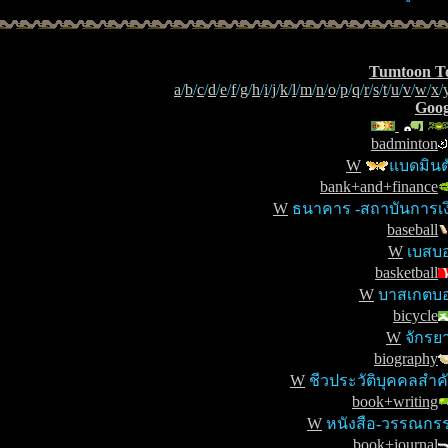
Tumtoon T
a
/
b
/
c
/
d
/
e
/
f
/
g
/
h
/
i
/
j
/
k
/
l
/
m
/
n
/
o
/
p
/
q
/
r
/
s
/
t
/
u
/
v
/
w
/
x
/
Goog
badminton
W
แบดมินต
bank+and+finance
W
ธนาคาร -สถาบันการเง
baseball
W
เบสบ
basketball
W
บาสเกตบ
bicycle
W
จักรย
biography
W
ชีวประวัติบุคคลสำค
book+writing
W
หนังสือ-วรรณกร
book+journal