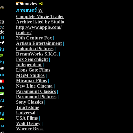
movies
ภาพยนตร์
W
Complete Movie Trailer
op
Archive listed by Studio
y
/
z
http://www.apple.com/
le
trailers/
B
20th Century Fox
|
Artisan Entertainment
|
Columbia Pictures
|
ัน
DreamWorks S.K.G.
|
Fox Searchlight
|
ิน
Independent
|
Lions Gate Films
|
อล
MGM Studios
|
Miramax Films
|
New Line Cinema
|
อล
Paramount Classics
|
Paramount Pictures
|
าน
Sony Classics
|
Touchstone
|
Universal
|
ัญ
USA Films
|
Walt Disney
|
รม
Warner Bros.