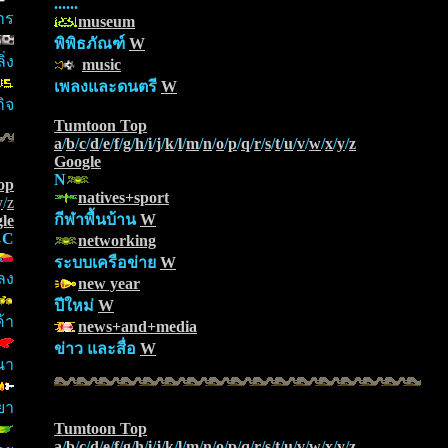
......
าร
museum
พิพิธภัณฑ์
W
ิ่ง
music
เพลงและดนตรี
W
ิจ
Tumtoon Top
a
/
b
/
c
/
d
/
e
/
f
/
g
/
h
/
i
/
j
/
k
/
l
/
m
/
n
/
o
/
p
/
q
/
r
/
s
/
t
/
u
/
v
/
w
/
x
/
y
/
z
Google
N
op
natives+sport
y
/
z
กีฬาพื้นบ้าน
W
le
C
networking
ระบบเครือข่าย
W
พลง
new year
ปีใหม่
W
้า
news+and+media
ข่าว และสื่อ
W
นา
ยา
Tumtoon Top
a
/
b
/
c
/
d
/
e
/
f
/
g
/
h
/
i
/
j
/
k
/
l
/
m
/
n
/
o
/
p
/
q
/
r
/
s
/
t
/
u
/
v
/
w
/
x
/
y
/
z