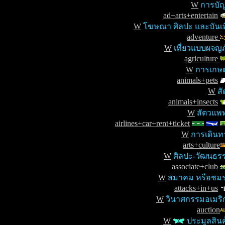
W
การบั
ad+arts+entertain
W
โฆษณา ศิลปะ และบันเท
adventure
W
เที่ยวแบบผจญภ
agriculture
W
การเกษ
animals+pets
W
สั
animals+insects
W
สัตวแพท
airlines+car+rent+ticket
W
การเดินท
arts+culture
W
ศิลปะ-วัฒนธร
associate+club
W
สมาคม หรือชม
attacks+in+us
W
วินาศกรรมอเมริ
auction
W
ประมูลสินค