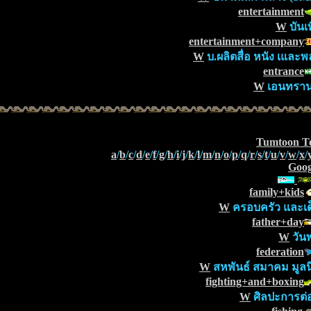
entertainment
W
บันเท
entertainment+company
W
บ.ผลิตสื่อ หนัง เและพ
entrance
W
เอนทราน
Tumtoon T
a
/
b
/
c
/
d
/
e
/
f
/
g
/
h
/
i
/
j
/
k
/
l
/
m
/
n
/
o
/
p
/
q
/
r
/
s
/
t
/
u
/
v
/
w
/
x
/
Goog
family+kids
W
ครอบครัว และเด
father+day
W
วันพ
federation
W
สหพันธ์ สมาคม มูลนิ
fighting+and+boxing
W
ศิลปะการต่อส