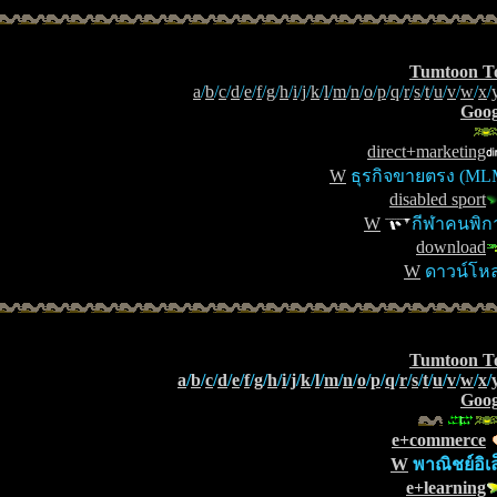
Tumtoon T
a
/
b
/
c
/
d
/
e
/
f
/
g
/
h
/
i
/
j
/
k
/
l
/
m
/
n
/
o
/
p
/
q
/
r
/
s
/
t
/
u
/
v
/
w
/
x
/
Goog
direct+marketing
W
ธุรกิจขายตรง (ML
disabled sport
W
กีฬาคนพิก
download
W
ดาวน์โห
Tumtoon T
a
/
b
/
c
/
d
/
e
/
f
/
g
/
h
/
i
/
j
/
k
/
l
/
m
/
n
/
o
/
p
/
q
/
r
/
s
/
t
/
u
/
v
/
w
/
x
/
Goog
e+commerce
W
พาณิชย์อิเล
e+learning