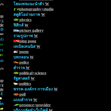
โฮมเพจแนะนำตัว
W
photography+studio
สตูดิโอถ่ายภาพ
W
op
physics
y
/
z
le
ฟิสิกส์
W
D
picture gallery
รวมรูปภาพ
W
M)
ping pong
เทเบิลเทนนิส
W
าร
poem
บทกลอน
W
ลด
police
ตำรวจ
W
political+science
รัฐศาสตร์
W
op
politics
y
/
z
พรรค-องค์กร การเมือง
W
le
E
poll
แบบสำรวจ
W
็ก
presence+provider
บริการจัดทำเว็บไซต์
W