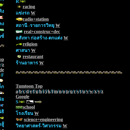
R
racing
ิง
แข่งรถ
W
radio+station
ลง
สถานี -รายการวิทยุ
W
real+construc+dec
ซ์
อสังหา ก่อสร้าง-ตกแต่ง
W
religion
ศาสนา
W
restaurant
op
ร้านอาหาร
W
y
/
z
le
F
Tumtoon Top
็ก
a
/
b
/
c
/
d
/
e
/
f
/
g
/
h
/
i
/
j
/
k
/
l
/
m
/
n
/
o
/
p
/
q
/
r
/
s
/
t
/
u
/
v
/
w
/
x
/
y
/
z
Google
่อ
S
school
ธิ
โรงเรียน
W
science+engineering
ู้
วิทยาศาสตร์-วิศวกรรม
W