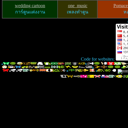
wedding cartoon
one_music
Pomacea
การ์ตูนแต่งงาน
เพลงทำตูน
หอ
Code for websites:
a
b
g
n
o
t