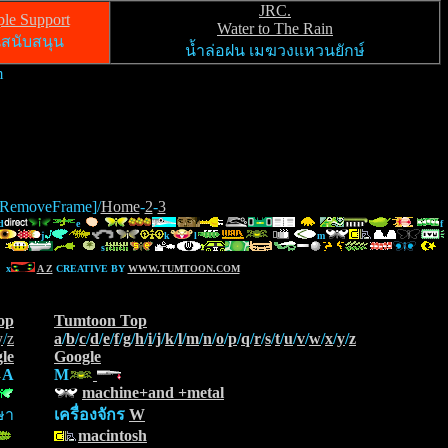
JRC.
ple Support
Water to The Rain
สนับสนุน
น้ำล่อฝน เมฆวงแหวนยักษ์
m
RemoveFrame]/
Home
-
2
-
3
d
e
f
j
k
l
m
s
x
A Z
CREATIVE BY
WWW.TUMTOON.COM
op
Tumtoon Top
y
/
z
a
/
b
/
c
/
d
/
e
/
f
/
g
/
h
/
i
/
j
/
k
/
l
/
m
/
n
/
o
/
p
/
q
/
r
/
s
/
t
/
u
/
v
/
w
/
x
/
y
/
z
le
Google
A
M
machine+and +metal
ษา
เครื่องจักร
W
macintosh