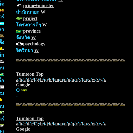
็ต
prime+minister
สำนักนายก
W
ร์
project
โครงการดีๆ
W
ษา
province
จังหวัด
W
ั้ง
psychology
จิตวิทยา
W
็ก
อน
Tumtoon Top
a
/
b
/
c
/
d
/
e
/
f
/
g
/
h
/
i
/
j
/
k
/
l
/
m
/
n
/
o
/
p
/
q
/
r
/
s
/
t
/
u
/
v
/
w
/
x
/
y
/
z
ล็ก
Google
Q
รม
-
าน
Tumtoon Top
ร์
a
/
b
/
c
/
d
/
e
/
f
/
g
/
h
/
i
/
j
/
k
/
l
/
m
/
n
/
o
/
p
/
q
/
r
/
s
/
t
/
u
/
v
/
w
/
x
/
y
/
z
Google
E)