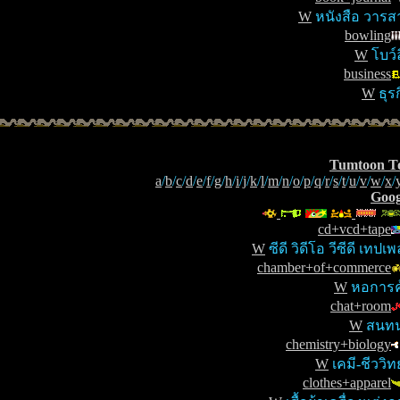
W
หนังสือ วารส
bowling
W
โบว์ล
business
W
ธุรก
Tumtoon T
a
/
b
/
c
/
d
/
e
/
f
/
g
/
h
/
i
/
j
/
k
/
l
/
m
/
n
/
o
/
p
/
q
/
r
/
s
/
t
/
u
/
v
/
w
/
x
/
Goog
cd+vcd+tape
W
ซีดี วิดีโอ วีซีดี เทปเ
chamber+of+commerce
W
หอการค
chat+room
W
สนท
chemistry+biology
W
เคมี-ชีววิท
clothes+apparel