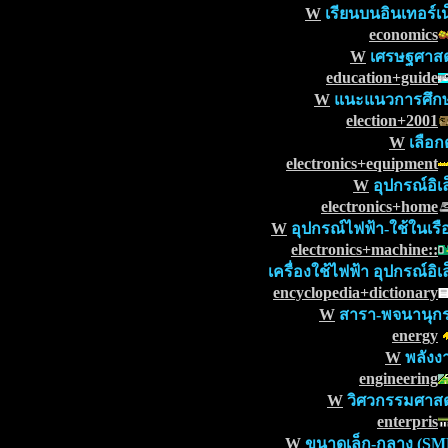
W
เรียนบนอินเทอร์เน
economics
W
เศรษฐศาสต
education+guide
W
แนะแนวการศึก
election+2001
W
เลือกต
electronics+equipment
W
อุปกรณ์อิเล
electronics+home
W
อุปกรณ์ไฟฟ้า-ใช้ในเรื
electronics+machine::
เครื่องใช้ไฟฟ้า อุปกรณ์อิเ
encyclopedia+dictionary
W
สารา-พจนานุก
energy
W
พลังง
engineering
W
วิศวกรรมศาสต
enterpris
W
ขนาดเล็ก-กลาง (SM