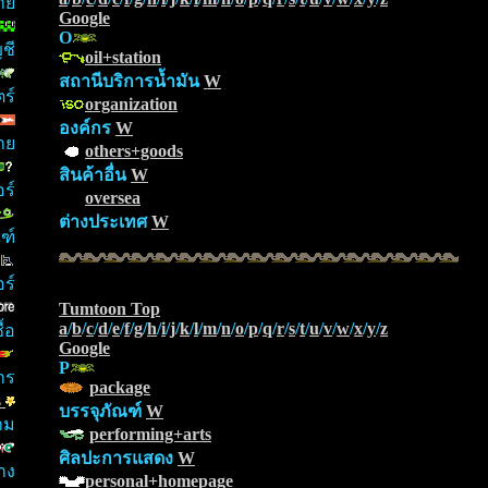
กาย
Google
O
ชี
oil+station
สถานีบริการน้ำมัน
W
ร์
organization
องค์กร
W
าย
others+goods
สินค้าอื่น
W
ร์
oversea
ต่างประเทศ
W
ฑ์
ร์
Tumtoon Top
a
/
b
/
c
/
d
/
e
/
f
/
g
/
h
/
i
/
j
/
k
/
l
/
m
/
n
/
o
/
p
/
q
/
r
/
s
/
t
/
u
/
v
/
w
/
x
/
y
/
z
้อ
Google
P
าร
package
s
บรรจุภัณฑ์
W
าม
performing+arts
ศิลปะการแสดง
W
าง
personal+homepage