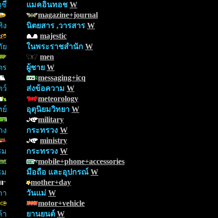
ญช
แมคอินทอช
W
magazine+journal
ิง
นิตยสาร ,วารสาร
W
majestic
ัย
ในพระราชสำนัก
W
men
ตร
ผู้ชาย
W
messaging+icq
ตว์
ส่งข้อความ
W
meteorology
ย์
อุตุนิยมวิทยา
W
military
าง
กระทรวง
W
ministry
รม
กระทรวง
W
mobile+phone+accessories
รม
มือถือ และอุปกรณ์
W
mother+day
กา
วันแม่
W
motor+vehicle
้า
ยานยนต์
W