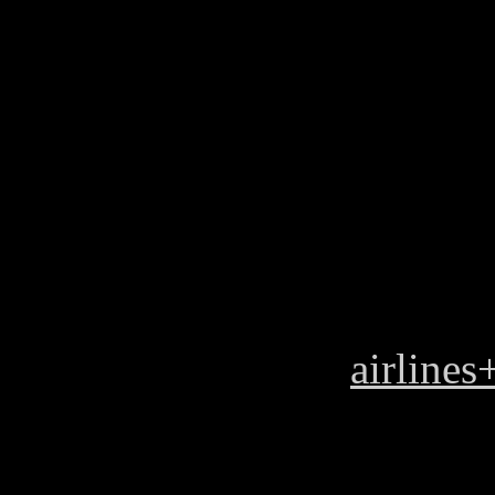
airlines