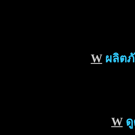
W
ผลิตภั
W
ดู