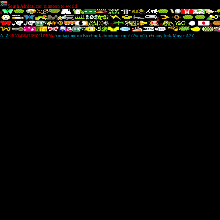
South Afriica icon tumtoon to world
a
b
g
n
o
p
t
A_Z
<ความหมายของไอคอน /
contact me on Facebook
/
tumtoon.com
/
i2w
-
w2i
-
i+i
-
any link
/
Music A2Z