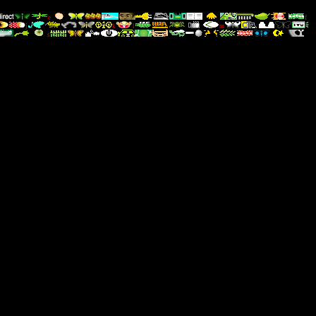
e
f
j
k
l
m
s