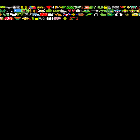
c
d
h
i
r
u
v
w
x