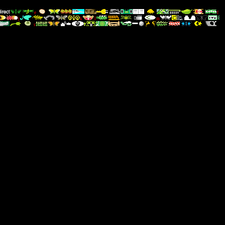
e
f
j
k
l
m
s