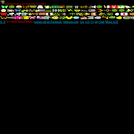
Afghanistan icon tumtoon to world
a
b
g
n
o
p
t
A_Z
<ความหมายของไอคอน /
contact me on Facebook
/
tumtoon.com
/
i2w
-
w2i
-
i+i
-
any link
/
Music A2Z