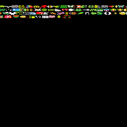
c
d
h
i
r
u
v
w
x