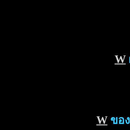
W
W
ของ