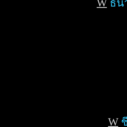
W
ธนา
W
ช