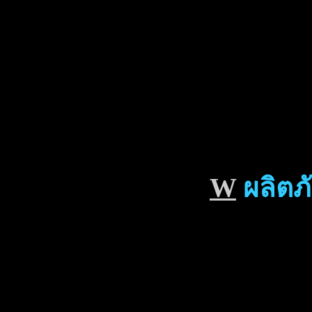
W
ผลิตภั