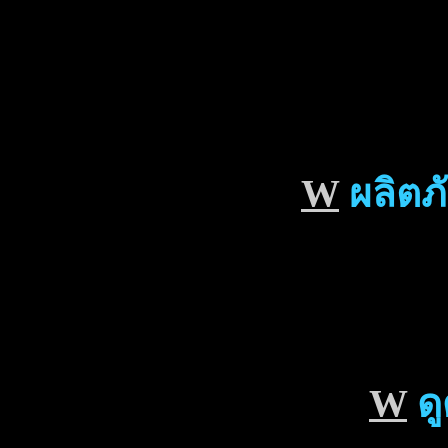
W
ผลิตภั
W
ดู