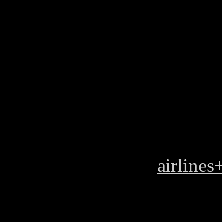
airlines