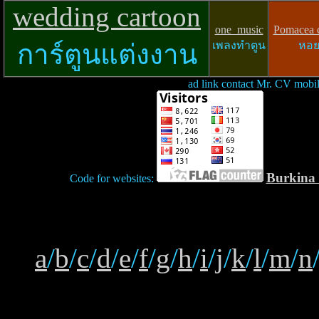
wedding cartoon
one_music
Pomacea c
เพลงทำตูน
หอยเ
การ์ตูนแต่งงาน
ad link contact Mr. CV mobi
Burkina
Code for websites:
a
/
b
/
c
/
d
/
e
/
f
/
g
/
h
/
i
/
j
/
k
/
l
/
m
/
n