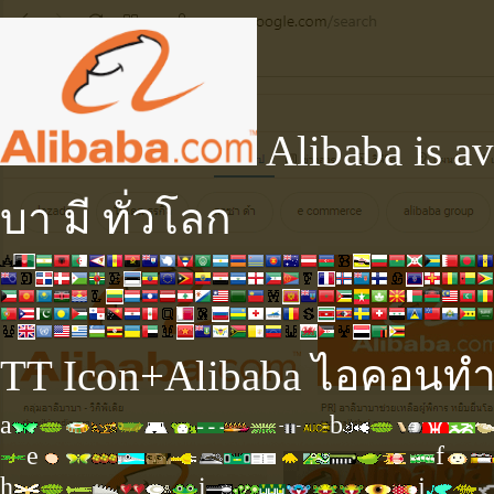
Alibaba is av
บา มี ทั่วโลก
TT Icon+Alibaba ไอคอนทำ
a
b
e
f
h
i
j