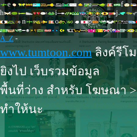
e
f
h
i
j
n
o
p
t
A_Z
-
www.tumtoon.com
ลิงค์รีโ
ยิงไป เว็บรวมข้อมูล
พื้นที่ว่าง สำหรับ โฆษณา >
ทำให้นะ